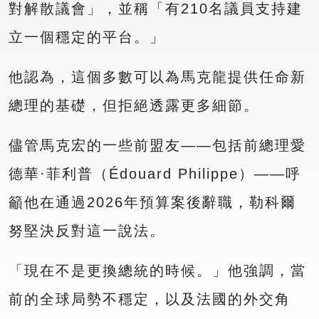
對解散議會」，並稱「有210名議員支持建
立一個穩定的平台。」
他認為，這個多數可以為馬克龍提供任命新
總理的基礎，但拒絕透露更多細節。
儘管馬克宏的一些前盟友——包括前總理愛
德華·菲利普（Édouard Philippe）——呼
籲他在通過2026年預算案後辭職，勒科爾
努堅決反對這一說法。
「現在不是更換總統的時候。」他強調，當
前的全球局勢不穩定，以及法國的外交角