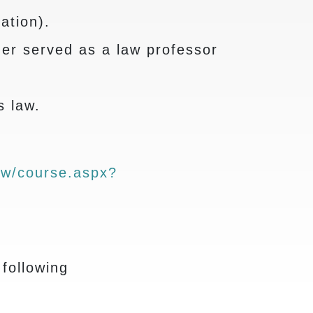
ation).
ger served as a law professor
s law.
.tw/course.aspx?
 following