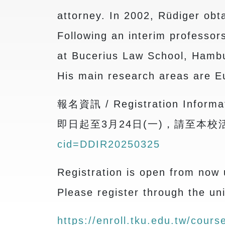
attorney. In 2002, Rüdiger obtai
Following an interim professor
at Bucerius Law School, Hambu
His main research areas are E
報名資訊 / Registration Informa
即日起至3月24日(一)，請至本
cid=DDIR20250325
Registration is open from now 
Please register through the uni
https://enroll.tku.edu.tw/cou