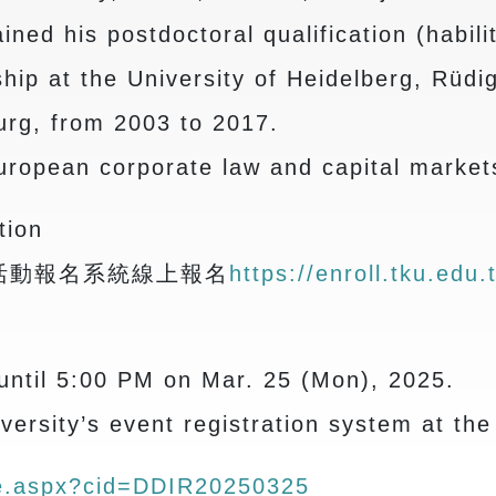
ned his postdoctoral qualification (habilit
ship at the University of Heidelberg, Rüdi
rg, from 2003 to 2017.
uropean corporate law and capital market
tion
校活動報名系統線上報名
https://enroll.tku.edu
until 5:00 PM on Mar. 25 (Mon), 2025.
versity’s event registration system at the
rse.aspx?cid=DDIR20250325