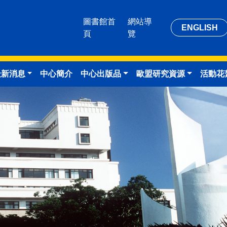
圖書館首
網站導
ENGLISH
頁
覽
最新消息
中心簡介
中心出版品
歐盟研究資源
活動花