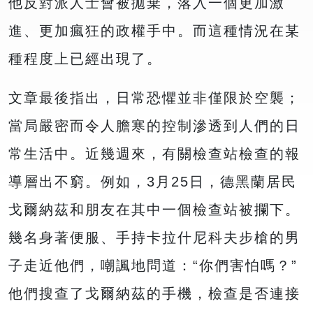
他反對派人士會被拋棄，落入一個更加激
進、更加瘋狂的政權手中。而這種情況在某
種程度上已經出現了。
文章最後指出，日常恐懼並非僅限於空襲；
當局嚴密而令人膽寒的控制滲透到人們的日
常生活中。近幾週來，有關檢查站檢查的報
導層出不窮。例如，3月25日，德黑蘭居民
戈爾納茲和朋友在其中一個檢查站被攔下。
幾名身著便服、手持卡拉什尼科夫步槍的男
子走近他們，嘲諷地問道：“你們害怕嗎？”
他們搜查了戈爾納茲的手機，檢查是否連接