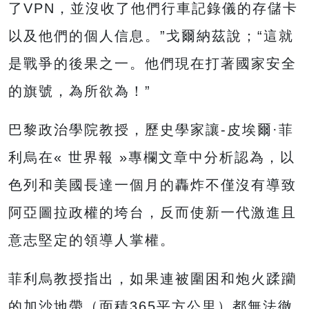
了VPN，並沒收了他們行車記錄儀的存儲卡
以及他們的個人信息。”戈爾納茲說；“這就
是戰爭的後果之一。他們現在打著國家安全
的旗號，為所欲為！”
巴黎政治學院教授，歷史學家讓-皮埃爾·菲
利烏在« 世界報 »專欄文章中分析認為，以
色列和美國長達一個月的轟炸不僅沒有導致
阿亞圖拉政權的垮台，反而使新一代激進且
意志堅定的領導人掌權。
菲利烏教授指出，如果連被圍困和炮火蹂躪
的加沙地帶（面積365平方公里）都無法徹