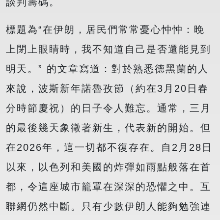
談判籌碼。
標題為“在伊朗，居民們常常憂心忡忡：晚
上閉上眼睛時，我不知道自己是否還能見到
明天。” 的文章寫道：對於熟悉德黑蘭的人
來說，波斯新年諾魯孜節（約在3月20日春
分時節慶祝）的日子令人難忘。通常，三月
的最後幾天象徵著新生，代表新的開始。但
在2026年，這一切都不復存在。自2月28日
以來，以色列和美國的炸彈如雨點般落在首
都，令這座城市籠罩在深深的恐懼之中。互
聯網仍然中斷。只有少數伊朗人能夠勉強連