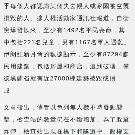
乎每個人都認識某個失去親人或家園被空襲
損毀的人。據人權活動家通訊社報道，自衝
突爆發以來，至少有1492名平民喪命，其
中包括221名兒童，另有1167名軍人遇難。
伊朗紅新月會的數據顯示，至少有87294處
民用建築，包括房屋和商店，遭到破壞。僅
德黑蘭省就有近27000棟建築被毀或損
毀。
文章指出，儘管以色列無人機不時發動襲
擊，檢查站的數量仍在不斷增加。為了躲避
炸彈，檢查站出現在橋下和隧道中。政權支