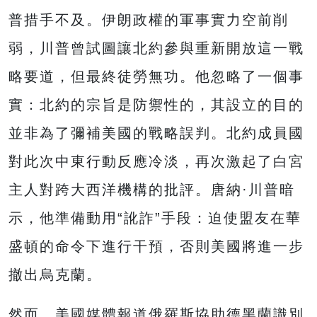
普措手不及。伊朗政權的軍事實力空前削
弱，川普曾試圖讓北約參與重新開放這一戰
略要道，但最終徒勞無功。他忽略了一個事
實：北約的宗旨是防禦性的，其設立的目的
並非為了彌補美國的戰略誤判。北約成員國
對此次中東行動反應冷淡，再次激起了白宮
主人對跨大西洋機構的批評。唐納·川普暗
示，他準備動用“訛詐”手段：迫使盟友在華
盛頓的命令下進行干預，否則美國將進一步
撤出烏克蘭。
然而，美國媒體報道俄羅斯協助德黑蘭識別