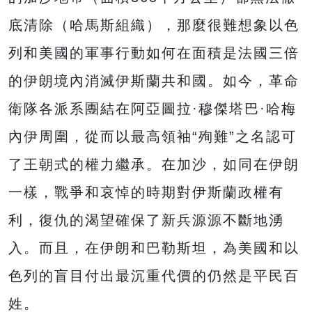
底清除（哈馬斯組織），那麼很難想象以色
列和美國的軍事行動如何在面積是法國三倍
的伊朗境內消滅伊斯蘭共和國。如今，革命
衛隊各派系團結在阿亞圖拉·穆傑塔巴·哈梅
內伊周圍，從而以最高領袖“殉難”之名認可
了王朝式的權力繼承。在加沙，如同在伊朗
一樣，戰爭和哀悼的時期對伊斯蘭政權有
利，復仇的渴望確保了新兵源源不斷地湧
入。而且，在伊朗和巴勒斯坦，為美國和以
色列的盲目付出最沉重代價的仍然是平民百
姓。