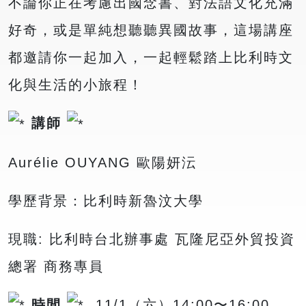
不論你正在考慮出國念書、對法語文化充滿
好奇，或是單純想聽聽異國故事，這場講座
都邀請你一起加入，一起輕鬆踏上比利時文
化與生活的小旅程！
講師
Aurélie OUYANG 歐陽妍沄
學歷背景：比利時新魯汶大學
現職: 比利時台北辦事處 瓦隆尼亞外貿投資
總署 商務專員
時間
11/1（六）14:00〜16:00