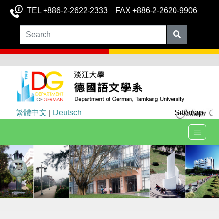
TEL +886-2-2622-2333 FAX +886-2-2620-9906
繁體中文
|
Deutsch
Sitemap