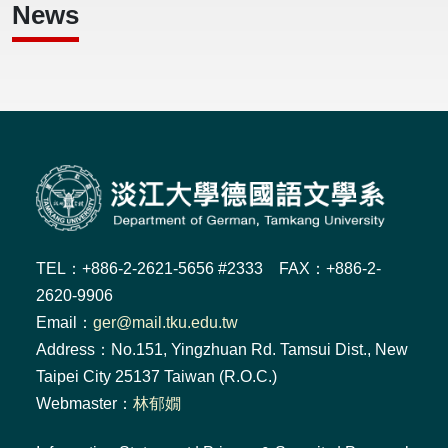
News
TEL：+886-2-2621-5656 #2333 FAX：+886-2-
2620-9906
Email：
ger@mail.tku.edu.tw
Address：No.151, Yingzhuan Rd. Tamsui Dist., New
Taipei City 25137 Taiwan (R.O.C.)
Webmaster：
林郁嫺