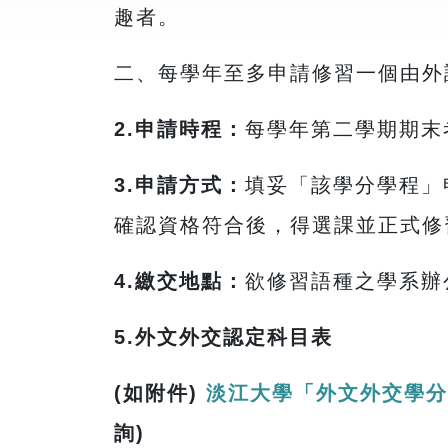
趣者。
二、每學年至多申請修習一個由外
2.
申請時程：
每學年第二學期期末
3.
申請方式：
填妥「該學分學程」
確認資格符合後，得選課並正式修
4.
繳交地點：
欲修習語種之學系辦
5.外文外交認定科目表
(如附件)
淡江大學「外文外交學
詢)