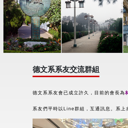
德文系系友交流群組
德文系系友會已成立許久，目前的會長為
系友們平時以Line群組，互通訊息。
系上