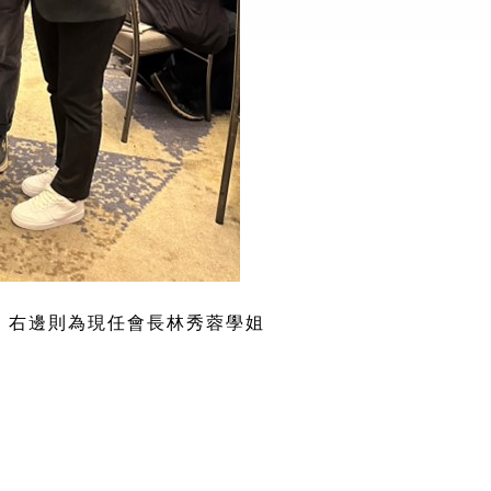
；右邊則為現任會長林秀蓉學姐