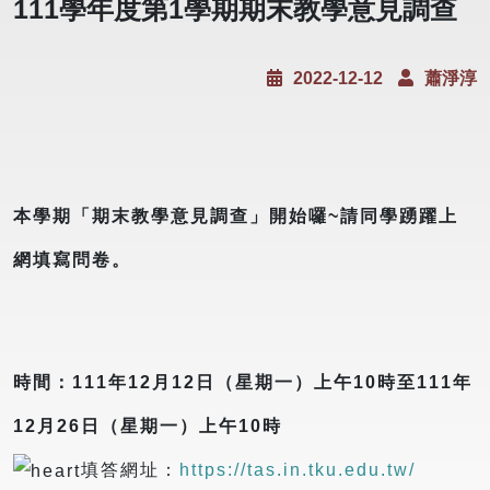
111學年度第1學期期末教學意見調查
2022-12-12
蕭淨淳
本學期「期末教學意見調查」開始囉~請同學踴躍上
網填寫問卷。
時間：111年
12
月
12
日（星期一）上午
10
時至
111
年
12
月
26
日（星期一）上午
10
時
填答網址：
https://tas.in.tku.edu.tw/